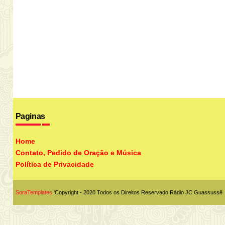
Paginas
Home
Contato, Pedido de Oração e Música
Política de Privacidade
SoraTemplates
'Copyright - 2020 Todos os Direitos Reservado
Rádio JC Guassussê