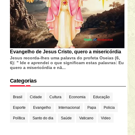
Evangelho de Jesus Cristo, quero a misericórdia
Jesus recorda-lhes uma palavra do profeta Oseias (6,
6): " Ide e aprendei o que significam estas palavras: Eu
quero a misericórdia e nã...
Categorias
Brasil
Cidade
Cultura
Economia
Educação
Esporte
Evangelho
Internacional
Papa
Policia
Política
Santo do dia
Saúde
Vaticano
Video