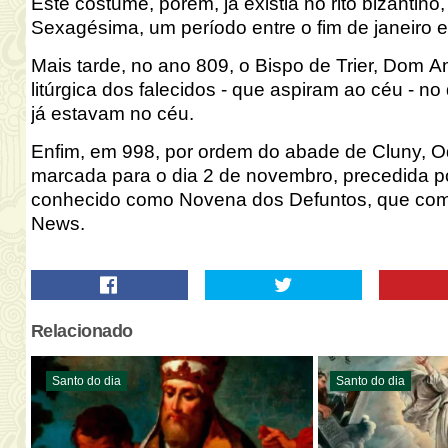
Este costume, porém, já existia no rito bizantin
Sexagésima, um período entre o fim de janeiro e
Mais tarde, no ano 809, o Bispo de Trier, Dom A
litúrgica dos falecidos - que aspiram ao céu - n
já estavam no céu.
Enfim, em 998, por ordem do abade de Cluny
, O
marcada para o dia 2 de novembro, precedida p
conhecido como Novena dos Defuntos, que come
News
.
Relacionado
Santo do dia
Santo do dia