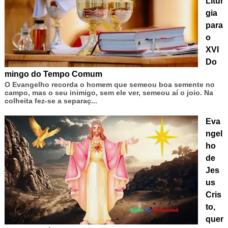
Litur
gia
para
o
XVI
Do
mingo do Tempo Comum
O Evangelho recorda o homem que semeou boa semente no
campo, mas o seu inimigo, sem ele ver, semeou aí o joio. Na
colheita fez-se a separaç...
Eva
ngel
ho
de
Jes
us
Cris
to,
quer