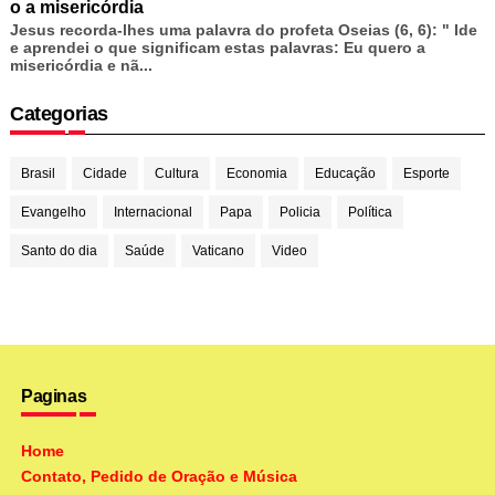
o a misericórdia
Jesus recorda-lhes uma palavra do profeta Oseias (6, 6): " Ide
e aprendei o que significam estas palavras: Eu quero a
misericórdia e nã...
Categorias
Brasil
Cidade
Cultura
Economia
Educação
Esporte
Evangelho
Internacional
Papa
Policia
Política
Santo do dia
Saúde
Vaticano
Video
Paginas
Home
Contato, Pedido de Oração e Música