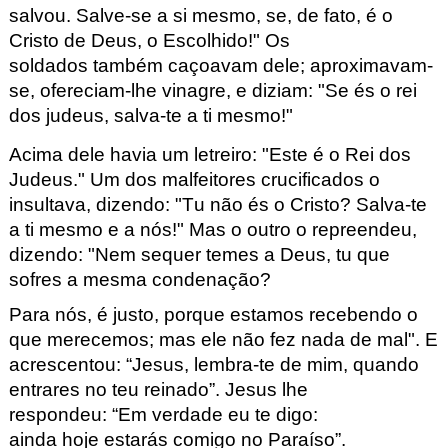
salvou.
Salve-se a si mesmo,
se, de fato, é o
Cristo de Deus, o Escolhido!"
Os
soldados
também caçoavam dele;
aproximavam-
se, ofereciam-lhe vinagre,
e diziam:
"Se és o rei
dos
judeus,
salva
-te a ti mesmo!"
Acima dele havia um letreiro:
"Este é o Rei dos
Judeus."
Um dos malfeitores crucificados o
insultava, dizendo:
"Tu não és o Cristo?
Salva-te
a ti mesmo e a nós!"
Mas o outro o repreendeu,
dizendo:
"Nem sequer temes a Deus,
tu que
sofres a mesma condenação?
Para nós, é justo,
porque estamos recebendo o
que merecemos;
mas ele não fez nada de mal".
E
acrescentou:
“
Jesus, lembra-te de mim,
quando
entrares no teu reinado
”
.
Jesus lhe
respondeu:
“
Em verdade eu te digo:
ainda hoje estarás comigo no Paraíso
”
.