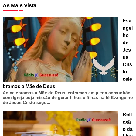
As Mais Vista
Eva
ngel
ho
de
Jes
us
Cris
to,
cele
bramos a Mãe de Deus
Ao celebramos a Mãe de Deus, entramos em plena comunhão
com Igreja cuja missão de gerar filhos e filhas na fé Evangelho
de Jesus Cristo segu...
Refl
exã
o da