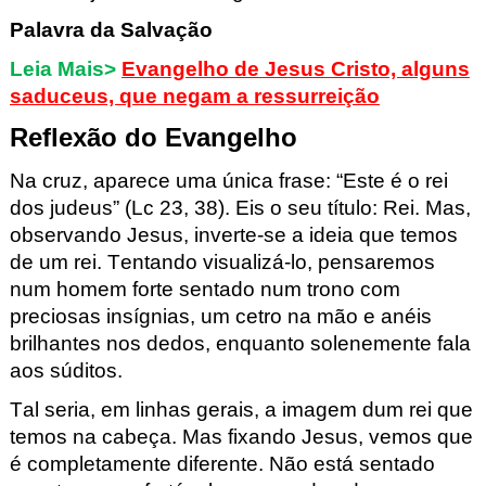
Palavra da Salvação
Leia Mais>
Evangelho de Jesus Cristo, alguns
saduceus, que negam a ressurreição
Reflexão
do Evangelho
Na cruz, aparece uma única frase:
“
Este é o rei
dos judeus
”
(Lc
23, 38). Eis o seu título: Rei. Mas,
observando Jesus, inverte-se a ideia que temos
de um rei. Tentando visualizá-lo, pensaremos
num homem forte sentado num trono com
preciosas insígnias, um cetro na mão e anéis
brilhantes nos dedos, enquanto solenemente fala
aos súditos.
Tal seria, em linhas gerais, a imagem dum rei que
temos na cabeça. Mas fixando Jesus, vemos que
é completamente diferente. Não está sentado