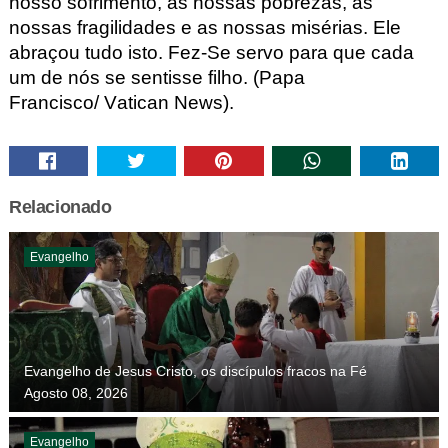
nosso sofrimento, as nossas pobrezas, as
nossas fragilidades e as nossas misérias.
Ele
abraçou tudo isto. Fez-Se servo para que cada
um de nós se sentisse filho. (
Papa
Francisco
/ Vatican
News).
Relacionado
Evangelho
Evangelho de Jesus Cristo, os discípulos fracos na Fé
Agosto 08, 2026
Evangelho