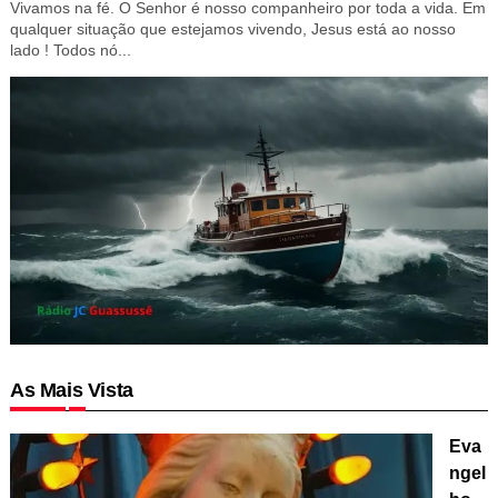
Vivamos na fé. O Senhor é nosso companheiro por toda a vida. Em
qualquer situação que estejamos vivendo, Jesus está ao nosso
lado ! Todos nó...
As Mais Vista
Eva
ngel