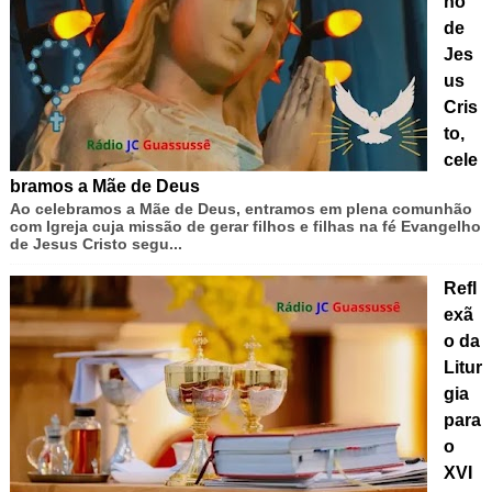
ho
de
Jes
us
Cris
to,
cele
bramos a Mãe de Deus
Ao celebramos a Mãe de Deus, entramos em plena comunhão
com Igreja cuja missão de gerar filhos e filhas na fé Evangelho
de Jesus Cristo segu...
Refl
exã
o da
Litur
gia
para
o
XVI