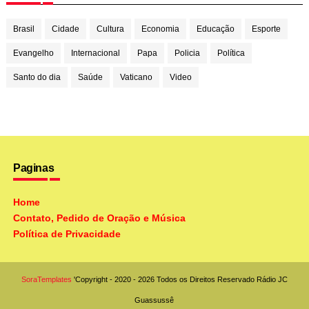
Brasil
Cidade
Cultura
Economia
Educação
Esporte
Evangelho
Internacional
Papa
Policia
Política
Santo do dia
Saúde
Vaticano
Video
Paginas
Home
Contato, Pedido de Oração e Música
Política de Privacidade
SoraTemplates
'Copyright - 2020 - 2026 Todos os Direitos Reservado
Rádio JC
Guassussê