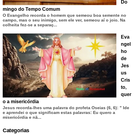
Do
mingo do Tempo Comum
O Evangelho recorda o homem que semeou boa semente no
campo, mas o seu inimigo, sem ele ver, semeou aí o joio. Na
colheita fez-se a separaç...
Eva
ngel
ho
de
Jes
us
Cris
to,
quer
o a misericórdia
Jesus recorda-lhes uma palavra do profeta Oseias (6, 6): " Ide
e aprendei o que significam estas palavras: Eu quero a
misericórdia e nã...
Categorias