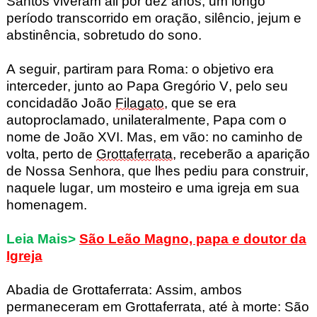
Santos viveram ali por dez anos, um longo
período transcorrido em oração, silêncio, jejum e
abstinência, sobretudo do sono.
A seguir, partiram para Roma: o objetivo era
interceder, junto ao Papa Gregório V, pelo seu
concidadão João
Filagato
, que se era
autoproclamado, unilateralmente, Papa com o
nome de João XVI. Mas, em vão: no caminho de
volta, perto de
Grottaferrata
, receberão a aparição
de Nossa Senhora, que lhes pediu para construir,
naquele lugar, um mosteiro e uma igreja em sua
homenagem.
Leia Mais>
São Leão Magno, papa e doutor da
Igreja
Abadia de Grottaferrata
:
Assim, ambos
permaneceram em Grottaferrata
, até à morte: São