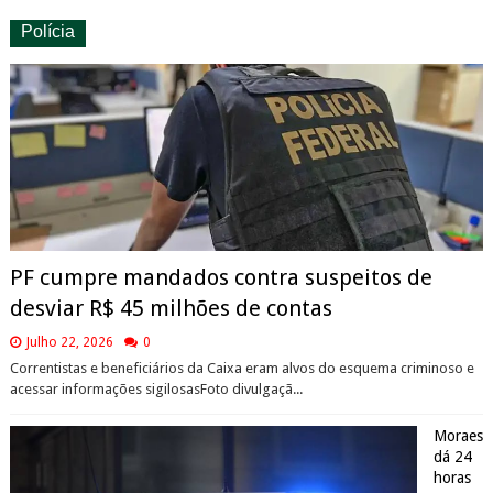
Polícia
PF cumpre mandados contra suspeitos de
desviar R$ 45 milhões de contas
Julho 22, 2026
0
Correntistas e beneficiários da Caixa eram alvos do esquema criminoso e
acessar informações sigilosasFoto divulgaçã...
Moraes
dá 24
horas