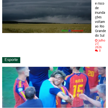
e risco
de
inunda
ções
voltam
ao Rio
Grande
do Sul
Julho
27,
2026
0
Esporte