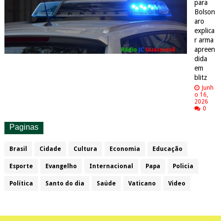
para
Bolson
aro
explica
r arma
apreen
dida
em
blitz
Junh
o 16,
2026
0
Paginas
Brasil
Cidade
Cultura
Economia
Educação
Esporte
Evangelho
Internacional
Papa
Policia
Política
Santo do dia
Saúde
Vaticano
Video