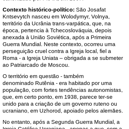
Contexto histórico-político
:
São Josafat
Kntsevytch
nasceu em
Wolodymyr
, Volnya
,
território da Ucrânia
trans-varpática
, que, na
época, pertencia à Tchecoslováquia, depois
anexada à União Soviética, após a Primeira
Guerra Mundial. Neste contexto, ocorreu uma
perseguição cruel contra a Igreja local, fiel a
Roma - a Igreja
Uniata
– obrigada a se submeter
ao Patriarcado de Moscou.
O território em questão - também
denominado Rutênia
- era habitado por uma
população, com fortes tendências autonomistas,
que, em certo ponto, em 1938, parece ter-se
unido para a criação de um governo ruteno ou
ucraniano, em Uzhorod
, apoiado pelos alemães.
No entanto, após a Segunda Guerra Mundial, a
Igreja Católica Ucraniana - apenas a que, com a