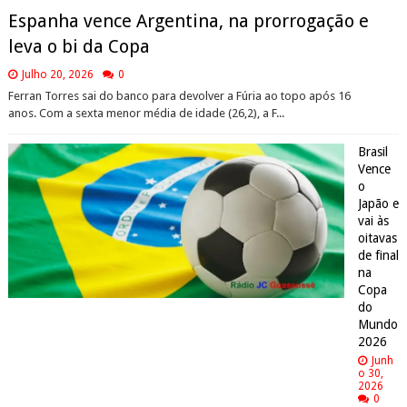
Espanha vence Argentina, na prorrogação e
leva o bi da Copa
Julho 20, 2026
0
Ferran Torres sai do banco para devolver a Fúria ao topo após 16
anos. Com a sexta menor média de idade (26,2), a F...
Brasil
Vence
o
Japão e
vai às
oitavas
de final
na
Copa
do
Mundo
2026
Junh
o 30,
2026
0