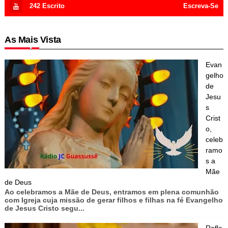
242
Escrito
Escreva-Se
As Mais Vista
Evan
gelho
de
Jesu
s
Crist
o,
celeb
ramo
s a
Mãe
de Deus
Ao celebramos a Mãe de Deus, entramos em plena comunhão
com Igreja cuja missão de gerar filhos e filhas na fé Evangelho
de Jesus Cristo segu...