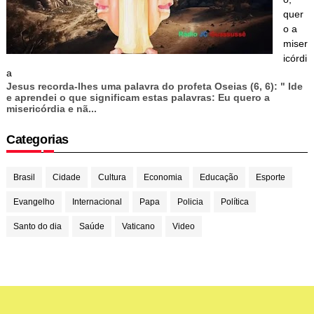
quer
o a
miser
icórdi
a
Jesus recorda-lhes uma palavra do profeta Oseias (6, 6): " Ide
e aprendei o que significam estas palavras: Eu quero a
misericórdia e nã...
Categorias
Brasil
Cidade
Cultura
Economia
Educação
Esporte
Evangelho
Internacional
Papa
Policia
Política
Santo do dia
Saúde
Vaticano
Video