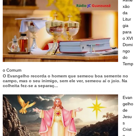
Refle
xão
da
Litur
gia
para
o XVI
Domi
ngo
do
Temp
o Comum
O Evangelho recorda o homem que semeou boa semente no
campo, mas o seu inimigo, sem ele ver, semeou aí o joio. Na
colheita fez-se a separaç...
Evan
gelho
de
Jesu
s
Crist
o,