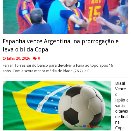
Espanha vence Argentina, na prorrogação e
leva o bi da Copa
Julho 20, 2026
0
Ferran Torres sai do banco para devolver a Fúria ao topo após 16
anos. Com a sexta menor média de idade (26,2), a F...
Brasil
Vence
o
Japão e
vai às
oitavas
de final
na
Copa