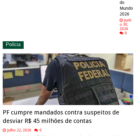
do
Mundo
2026
Junh
o 30,
2026
0
Polícia
PF cumpre mandados contra suspeitos de
desviar R$ 45 milhões de contas
Julho 22, 2026
0