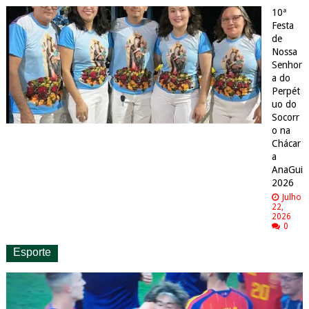
10ª
Festa
de
Nossa
Senhor
a do
Perpét
uo do
Socorr
o na
Chácar
a
AnaGui
2026
Julho
22,
2026
0
Esporte