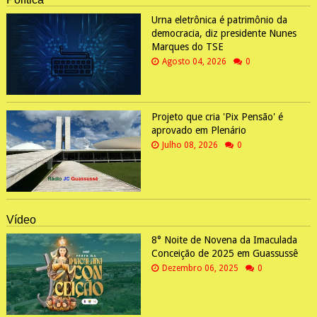
Urna eletrônica é patrimônio da
democracia, diz presidente Nunes
Marques do TSE
Agosto 04, 2026
0
Projeto que cria 'Pix Pensão' é
aprovado em Plenário
Julho 08, 2026
0
Vídeo
8° Noite de Novena da Imaculada
Conceição de 2025 em Guassussê
Dezembro 06, 2025
0