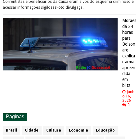
Correntistas e beneficiários da Caixa eram alvos do esquema criminoso e
acessar informações sigilosasFoto divulgaçã...
Moraes
dá 24
horas
para
Bolson
aro
explica
r arma
apreen
dida
em
blitz
Junh
o 16,
2026
0
Paginas
Brasil
Cidade
Cultura
Economia
Educação