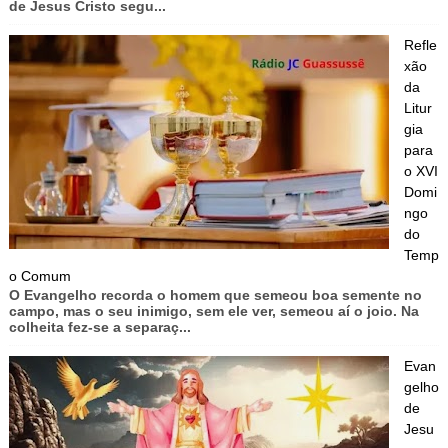
de Jesus Cristo segu...
Refle
xão
da
Litur
gia
para
o XVI
Domi
ngo
do
Temp
o Comum
O Evangelho recorda o homem que semeou boa semente no
campo, mas o seu inimigo, sem ele ver, semeou aí o joio. Na
colheita fez-se a separaç...
Evan
gelho
de
Jesu