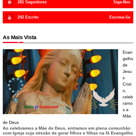
281
Seguidores
Siga-Nos
242
Escrito
Escreva-Se
As Mais Vista
Evan
gelho
de
Jesu
s
Crist
o,
celeb
ramo
s a
Mãe
de Deus
Ao celebramos a Mãe de Deus, entramos em plena comunhão
com Igreja cuja missão de gerar filhos e filhas na fé Evangelho