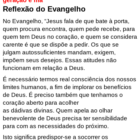
geração é má
Reflexão do Evangelho
No Evangelho,
“
Jesus fala de que bate
à
porta,
quem procura encontra, quem pede recebe
, para
quem tem Deus no coração
, e
quem se considera
carente é que se dispõe a pedir. Os que se
ju
lgam autossuficientes mandam, exigem,
impõem seus desejos. Es
sas atitudes não
funcionam em relação a Deus.
É necessário termos real
consciência
dos
nossos
limites humanos
, a fim de
implorar os benefícios
de Deus. É preciso também que tenhamos o
coração aberto para acolher
as
dádivas
divi
nas.
Quem apela ao olhar
benevolente de Deus precisa ter sensibili
dade
para com as necessidades do próximo.
Isto significa predispor-se a socorrer os