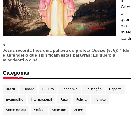
s
Crist
o,
quer
o a
miser
icórdi
a
Jesus recorda-lhes uma palavra do profeta Oseias (6, 6): " Ide
e aprendei o que significam estas palavras: Eu quero a
misericórdia e nã...
Categorias
Brasil
Cidade
Cultura
Economia
Educação
Esporte
Evangelho
Internacional
Papa
Policia
Política
Santo do dia
Saúde
Vaticano
Video