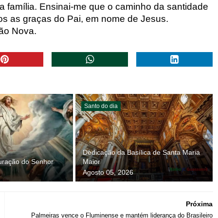
ha família. Ensinai-me que o caminho da santidade
os as graças do Pai, em nome de Jesus.
ção Nova.
Santo do dia
Dedicação da Basílica de Santa Maria
guração do Senhor
Maior
Agosto 05, 2026
Próxima
Palmeiras vence o Fluminense e mantém liderança do Brasileiro