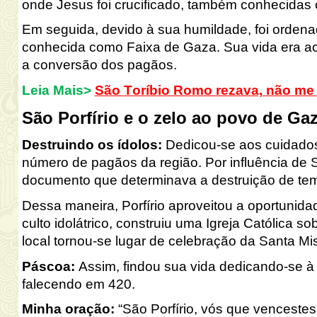
onde Jesus foi crucificado, também conhecidas
Em seguida, devido à sua humildade, foi ordena
conhecida como Faixa de Gaza. Sua vida era a
a conversão dos pagãos.
Leia Mais>
São Toríbio Romo rezava, não me 
São Porfírio e o zelo ao povo de Ga
Destruindo os ídolos:
Dedicou-se aos cuidado
número de pagãos da região. Por influência de
documento que determinava a destruição de te
Dessa maneira, Porfírio aproveitou a oportunida
culto idolátrico, construiu uma Igreja Católica s
local tornou-se lugar de celebração da Santa Mi
Páscoa:
Assim, findou sua vida dedicando-se à r
falecendo em 420.
Minha oração:
“São Porfírio, vós que vencestes