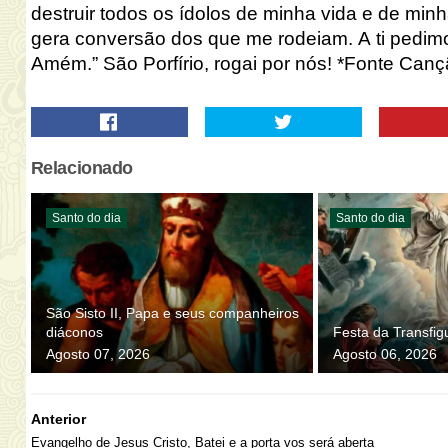
destruir todos os ídolos de minha vida e de min
gera conversão dos que me rodeiam. A ti pedim
Amém.”
São Porfírio, rogai por nós! *Fonte Can
Relacionado
Santo do dia
Santo do dia
São Sisto II, Papa e seus companheiros
diáconos
Festa da Transfi
Agosto 07, 2026
Agosto 06, 2026
Anterior
Evangelho de Jesus Cristo, Batei e a porta vos será aberta