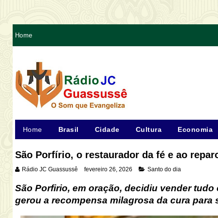
Home
Home
Brasil
Cidade
Cultura
Economia
São Porfírio, o restaurador da fé e ao repar
Rádio JC Guassussê
fevereiro 26, 2026
Santo do dia
São Porfirio, em oração, decidiu vender tudo 
gerou a recompensa milagrosa da cura para s