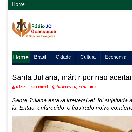
Home
Home
Brasil
Cidade
Cultura
Economia
Santa Juliana, mártir por não aceit
Rádio JC Guassussê
fevereiro 16, 2026
0
Santa Juliana estava irreversível, foi sujeita
la. Então, enfurecido, o frustrado noivo conde