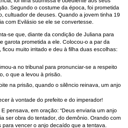
ância, foi filha submissa e obediente aos seus
gão. Segundo o costume da época, foi prometida
o, cultuador de deuses. Quando a jovem tinha 19
a com Evilásio se ele se convertesse.
ta-se que, diante da condição de Juliana para
e garota prometida a ele. Colocou-o a par da
ficou muito irritado e deu à filha duas escolhas:
timou-a no tribunal para pronunciar-se a respeito
o, o que a levou à prisão.
ite na prisão, quando o silêncio reinava, um anjo
ecer à vontade do prefeito e do imperador!
 E pensava, em oração: “Deus enviaria um anjo
dia ser obra do tentador, do demônio. Orando com
s para vencer o anjo decaído que a tentava.