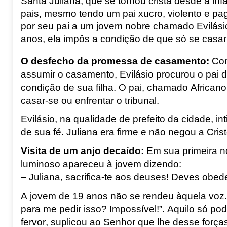
Santa Juliana, que se tornou cristã desde a inf
pais, mesmo tendo um pai xucro, violento e pa
por seu pai a um jovem nobre chamado Evilási
anos, ela impôs a condição de que só se casari
O desfecho da promessa de casamento
:
Con
assumir o casamento, Evilásio procurou o pai d
condição de sua filha. O pai, chamado Africano, 
casar-se ou enfrentar o tribunal.
Evilásio, na qualidade de prefeito da cidade, in
de sua fé. Juliana era firme e não negou a Crist
Visita de um anjo decaído
:
Em sua primeira no
luminoso apareceu à jovem dizendo:
– Juliana, sacrifica-te aos deuses! Deves obed
A jovem de 19 anos não se rendeu àquela voz.
para me pedir isso? Impossível!”. Aquilo só po
fervor, suplicou ao Senhor que lhe desse força