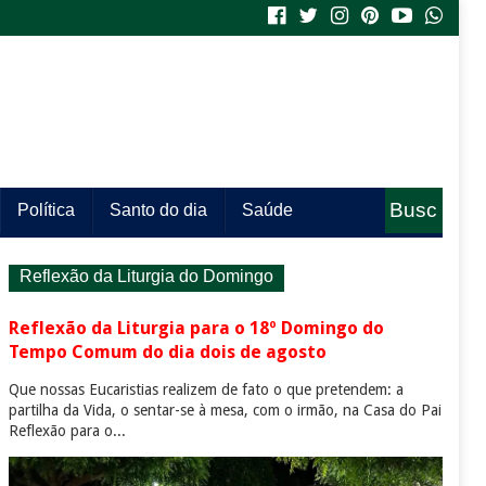
Busc
Política
Santo do dia
Saúde
a
Reflexão da Liturgia do Domingo
Reflexão da Liturgia para o 18º Domingo do
Tempo Comum do dia dois de agosto
Que nossas Eucaristias realizem de fato o que pretendem: a
partilha da Vida, o sentar-se à mesa, com o irmão, na Casa do Pai
Reflexão para o...