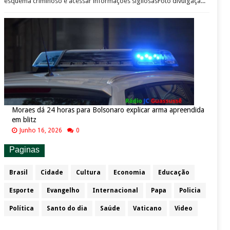
esquema criminoso e acessar informações sigilosasFoto divulgaçã...
Moraes dá 24 horas para Bolsonaro explicar arma apreendida
em blitz
Junho 16, 2026
0
Paginas
Brasil
Cidade
Cultura
Economia
Educação
Esporte
Evangelho
Internacional
Papa
Policia
Política
Santo do dia
Saúde
Vaticano
Video