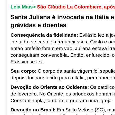
Leia Mais>
São Cláudio La Colombiere, apó
Santa Juliana é invocada na Itália 
grávidas e doentes
Consequência da fidelidade
:
Evilásio fez à 
lhe tudo, se caso ela renunciasse a Cristo e a
então prefeito foram em vão. Juliana estava irr
conseguiram convencê-la. Então, enfurecido, o
E assim se fez.
Seu corpo
:
O corpo da santa virgem foi sepul
depois, foi transferido para a Itália, permanec
Devoção do Oriente ao Ocidente
:
Os católic
de fevereiro. No Oriente, os ortodoxos honram
Constantinopla, também ergueram uma Igreja.
Devoção no Brasil:
Em Salto Veloso (SC), mun