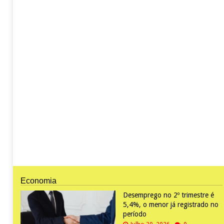
Economia
Desemprego no 2º trimestre é
5,4%, o menor já registrado no
período