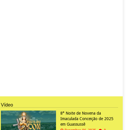
Vídeo
8° Noite de Novena da
Imaculada Conceição de 2025
em Guassussê