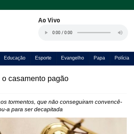
Ao Vivo
Educação
Esporte
Evangelho
Papa
Polícia
ar o casamento pagão
da aos tormentos, que não conseguiram convencê-
nou-a para ser decapitada