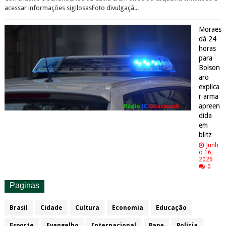
acessar informações sigilosasFoto divulgaçã...
Moraes
dá 24
horas
para
Bolson
aro
explica
r arma
apreen
dida
em
blitz
Junh
o 16,
2026
0
Paginas
Brasil
Cidade
Cultura
Economia
Educação
Esporte
Evangelho
Internacional
Papa
Policia