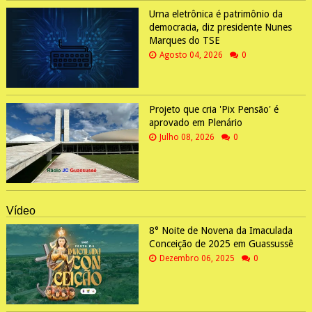
Urna eletrônica é patrimônio da
democracia, diz presidente Nunes
Marques do TSE
Agosto 04, 2026
0
Projeto que cria 'Pix Pensão' é
aprovado em Plenário
Julho 08, 2026
0
Vídeo
8° Noite de Novena da Imaculada
Conceição de 2025 em Guassussê
Dezembro 06, 2025
0