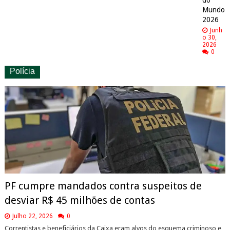
Mundo
2026
Junh
o 30,
2026
0
Polícia
PF cumpre mandados contra suspeitos de
desviar R$ 45 milhões de contas
Julho 22, 2026
0
Correntistas e beneficiários da Caixa eram alvos do esquema criminoso e