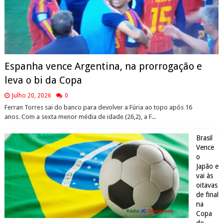
Espanha vence Argentina, na prorrogação e
leva o bi da Copa
Julho 20, 2026
0
Ferran Torres sai do banco para devolver a Fúria ao topo após 16
anos. Com a sexta menor média de idade (26,2), a F...
Brasil
Vence
o
Japão e
vai às
oitavas
de final
na
Copa
do