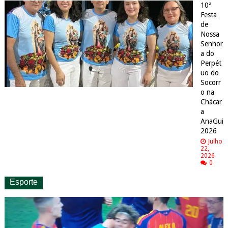
10ª
Festa
de
Nossa
Senhor
a do
Perpét
uo do
Socorr
o na
Chácar
a
AnaGui
2026
Julho
22,
2026
0
Esporte