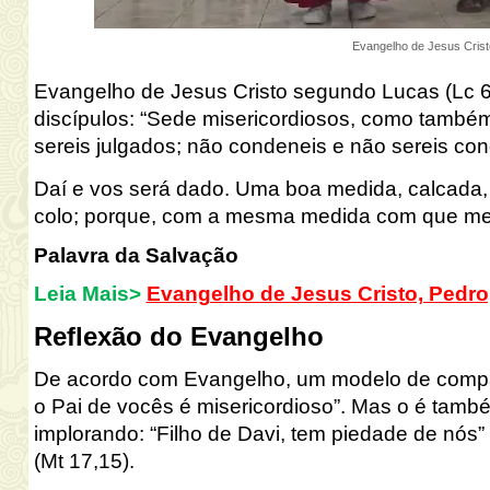
Evangelho de Jesus Cris
Evangelho de Jesus Cristo segundo Lucas (Lc
6
discípulos: “Sede misericordiosos, como também
sereis julgados; não condeneis e
não sereis co
Daí e vos será
dado. Uma boa medida, calcada,
colo; porque, com a mesma medida com que me
Palavra da Salvação
Leia Mais>
Evangelho de Jesus Cristo, Pedro
Reflexão do Evangelho
De acordo com
Evangelho,
um modelo de compai
o Pai de vocês é misericor
dioso”. Mas o é tamb
implorando: “Filho de Dav
i, tem piedade de nós”
(Mt
17,15).