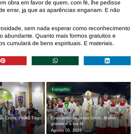
em obra em favor de
quem, com fé, lhe pedisse
de errar,
ja
que as aparências enganam.
E não
osidade, sem nada esperar como reconhecimento
 abundante. Quanto mais formos gratui
tos e
s cumulará de bens espirituais
.
E materiais.
Evangelho
s Cristo, Pedro Tiago
Evangelho de Jesus Cristo, Mulher,
grande é a tua fé
Agosto 05, 2026