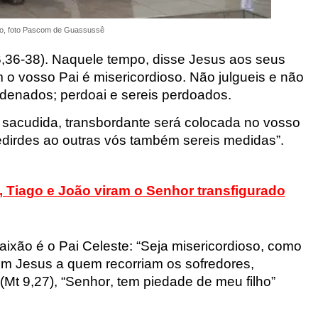
to, foto Pascom de Guassussê
,36-38). Naquele tempo, disse
Jesus aos seus
 o vosso Pai é miserico
rdioso. Não julgueis e não
ndenados; perdoai e sereis perdoados.
 sacudida,
transbordante será colocada no vosso
dirde
s
ao
outras vós também sereis medidas”.
, Tiago e João viram o Senhor transfigurado
xão é o Pai Celeste:
“Seja misericordioso, como
ém Jesus a quem recorriam os sofredores,
 (Mt
9,27), “Senhor, tem piedade de meu
filho”