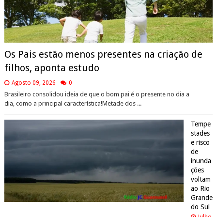
Os Pais estão menos presentes na criação de
filhos, aponta estudo
Agosto 09, 2026
0
Brasileiro consolidou ideia de que o bom pai é o presente no dia a
dia, como a principal característica!Metade dos ...
Tempe
stades
e risco
de
inunda
ções
voltam
ao Rio
Grande
do Sul
Julho