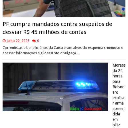
PF cumpre mandados contra suspeitos de
desviar R$ 45 milhões de contas
Julho 22, 2026
0
Correntistas e beneficiários da Caixa eram alvos do esquema criminoso e
acessar informações sigilosasFoto divulgaçã...
Moraes
dá 24
horas
para
Bolson
aro
explica
r arma
apreen
dida
em
blitz