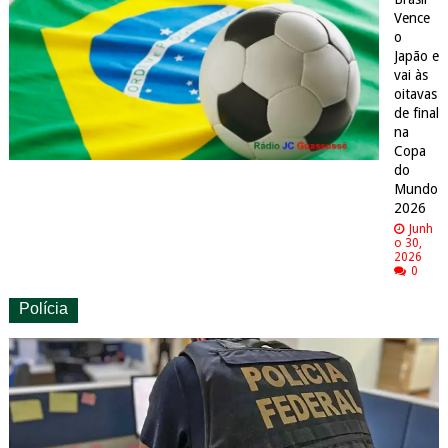
Vence
o
Japão e
vai às
oitavas
de final
na
Copa
do
Mundo
2026
Junh
o 30,
2026
0
Polícia