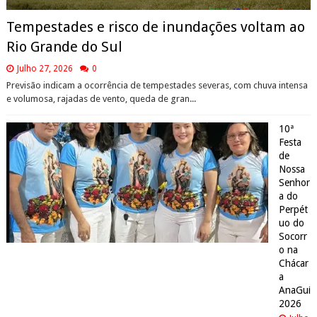
Tempestades e risco de inundações voltam ao
Rio Grande do Sul
Julho 27, 2026
0
Previsão indicam a ocorrência de tempestades severas, com chuva intensa
e volumosa, rajadas de vento, queda de gran...
10ª
Festa
de
Nossa
Senhor
a do
Perpét
uo do
Socorr
o na
Chácar
a
AnaGui
2026