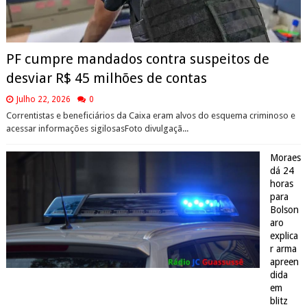
PF cumpre mandados contra suspeitos de
desviar R$ 45 milhões de contas
Julho 22, 2026
0
Correntistas e beneficiários da Caixa eram alvos do esquema criminoso e
acessar informações sigilosasFoto divulgaçã...
Moraes
dá 24
horas
para
Bolson
aro
explica
r arma
apreen
dida
em
blitz