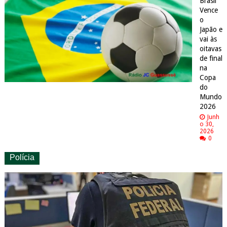
Brasil
Vence
o
Japão e
vai às
oitavas
de final
na
Copa
do
Mundo
2026
Junh
o 30,
2026
0
Polícia