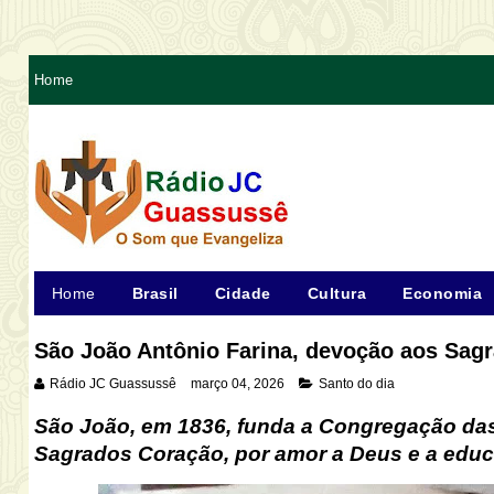
Home
Home
Brasil
Cidade
Cultura
Economia
São João Antônio Farina, devoção aos Sag
Rádio JC Guassussê
março 04, 2026
Santo do dia
São João, em 1836, funda a Congregação das
Sagrados Coraç
ão,
por amor a Deus e a edu