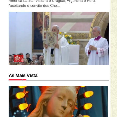
América Latina. Visitará o Uruguai, Argentina e Peru,
"aceitando o convite dos Che...
As Mais Vista