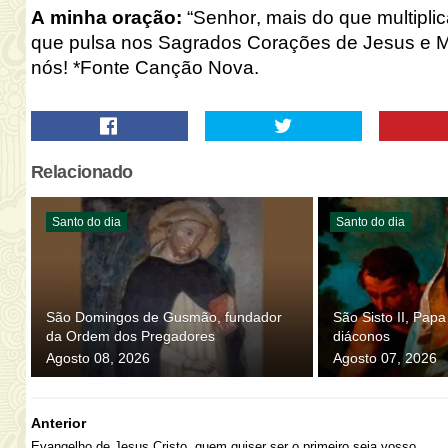
A minha oração:
“Senhor, mais do que multipli
que pulsa nos Sagrados Corações de Jesus e 
nós! *Fonte Canção Nova.
Relacionado
Santo do dia
Santo do dia
São Domingos de Gusmão, fundador
São Sisto II, Pap
da Ordem dos Pregadores
diáconos
Agosto 08, 2026
Agosto 07, 2026
Anterior
Evangelho de Jesus Cristo, quem quiser ser o primeiro seja vosso