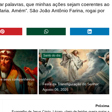
car palavras, que minhas ações sejam coerentes ao
Maria. Amém”.
São João Antônio Farina, rogai por
Santo do dia
a e seus companheiros
Festa da Transfiguração do Senhor
Agosto 06, 2026
Próxima
Evangelho de Jesus Cristo, Lázaro, cheio de feridas queria matar a