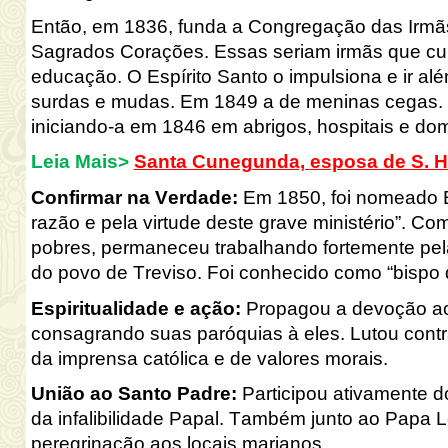
Então, em 1836, funda a Congregação das Irmãs
Sagrados Corações. Essas seriam irmãs que cu
educação. O Espírito Santo o impulsiona e ir 
surdas e mudas. Em 1849 a de meninas cegas. 
iniciando-a em 1846 em abrigos, hospitais e domi
Leia Mais>
Santa Cunegunda, esposa de S. He
Confirmar na Verdade
:
Em 1850, foi nomeado B
razão e pela virtude deste grave ministério”. C
pobres, permaneceu trabalhando fortemente pela
do povo de Treviso. Foi conhecido como “bispo 
Espiritualidade e ação
:
Propagou a devoção ao
consagrando suas paróquias
à
eles. Lutou contr
da imprensa católica e de valores morais.
União ao Santo Padre:
Participou ativamente d
da infalibilidade Papal. Também junto ao Papa L
peregrinação aos locais marianos.