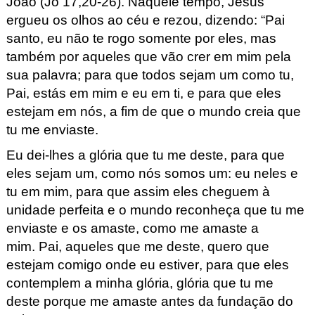
João
(Jo
17,20-26
).
Naquele tempo,
Jesus
ergueu os olhos ao céu e rezou, dizendo:
“Pai
santo, eu não te rogo somente por eles,
mas
também por aqueles
que vão crer em mim pela
sua palavra;
para que todos sejam um
como tu,
Pai, estás em mim e eu em ti,
e para que eles
estejam em nós,
a fim de que o mundo creia que
tu me enviaste.
Eu dei-lhes a glória que tu me deste,
para que
eles sejam um, como nós somos um:
eu neles e
tu em mim,
para que assim eles cheguem à
unidade perfeita
e o mundo reconheça que tu me
enviaste
e os amaste, como me amaste a
mim.
Pai, aqueles que me deste,
quero que
estejam comigo onde eu estiver,
para que eles
contemplem a minha glória,
glória que tu me
deste
porque
me amaste antes da fundação do