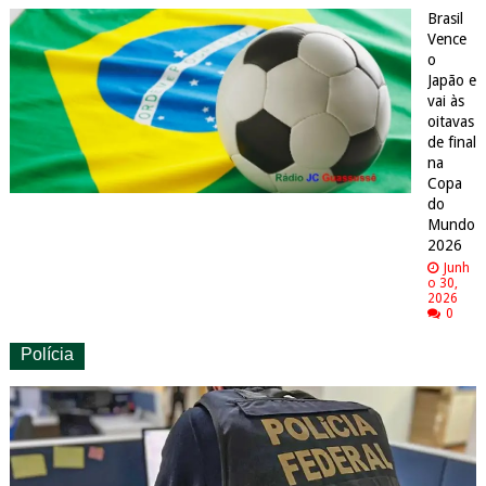
Brasil
Vence
o
Japão e
vai às
oitavas
de final
na
Copa
do
Mundo
2026
Junh
o 30,
2026
0
Polícia