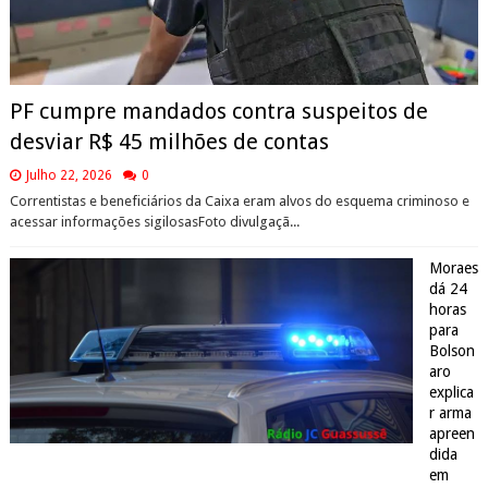
PF cumpre mandados contra suspeitos de
desviar R$ 45 milhões de contas
Julho 22, 2026
0
Correntistas e beneficiários da Caixa eram alvos do esquema criminoso e
acessar informações sigilosasFoto divulgaçã...
Moraes
dá 24
horas
para
Bolson
aro
explica
r arma
apreen
dida
em