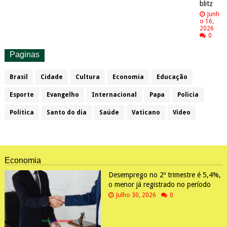
blitz
Junh
o 16,
2026
0
Paginas
Brasil
Cidade
Cultura
Economia
Educação
Esporte
Evangelho
Internacional
Papa
Policia
Política
Santo do dia
Saúde
Vaticano
Video
Economia
Desemprego no 2º trimestre é 5,4%,
o menor já registrado no período
Julho 30, 2026
0