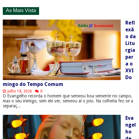
As Mais Vista
Refl
exã
o da
Litu
rgia
par
a o
XVI
Do
mingo do Tempo Comum
julho 18, 2026
0
O Evangelho recorda o homem que semeou boa semente no campo,
mas o seu inimigo, sem ele ver, semeou aí o joio. Na colheita fez-se a
separaç...
Eva
ngel
ho
de