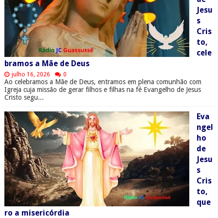
Jesu
s
Cris
to,
cele
bramos a Mãe de Deus
julho 16, 2026
0
Ao celebramos a Mãe de Deus, entramos em plena comunhão com
Igreja cuja missão de gerar filhos e filhas na fé Evangelho de Jesus
Cristo segu...
Eva
ngel
ho
de
Jesu
s
Cris
to,
que
ro a misericórdia