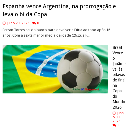
Espanha vence Argentina, na prorrogação e
leva o bi da Copa
Julho 20, 2026
0
Ferran Torres sai do banco para devolver a Fúria ao topo após 16
anos. Com a sexta menor média de idade (26,2), a F...
Brasil
Vence
o
Japão e
vai às
oitavas
de final
na
Copa
do
Mundo
2026
Junh
o 30,
2026
0