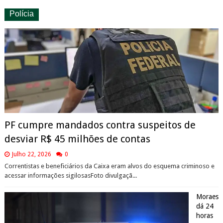
Polícia
PF cumpre mandados contra suspeitos de
desviar R$ 45 milhões de contas
Julho 22, 2026
0
Correntistas e beneficiários da Caixa eram alvos do esquema criminoso e
acessar informações sigilosasFoto divulgaçã...
Moraes
dá 24
horas