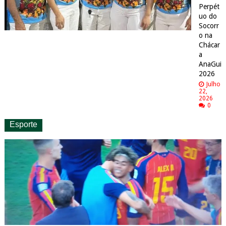
Perpét
uo do
Socorr
o na
Chácar
a
AnaGui
2026
Julho
22,
2026
0
Esporte