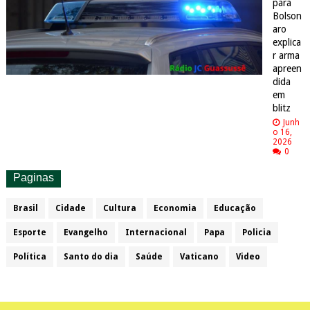
para
Bolson
aro
explica
r arma
apreen
dida
em
blitz
Junh
o 16,
2026
0
Paginas
Brasil
Cidade
Cultura
Economia
Educação
Esporte
Evangelho
Internacional
Papa
Policia
Política
Santo do dia
Saúde
Vaticano
Video