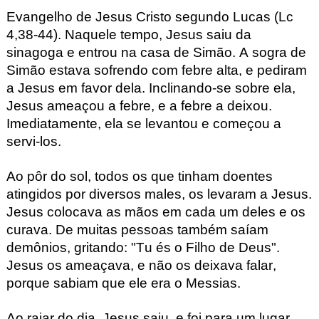
Evangelho de Jesus Cristo segundo Lucas (Lc
4,38-44). Naquele tempo,
Jesus saiu da
sinagoga
e entrou na casa de Simão. A sogra de
Simão estava sofrendo com febre alta, e pediram
a Jesus em favor dela.
Inclinando-se sobre ela,
Jesus ameaçou a febre,
e a febre a deixou.
Imediatamente, ela se levantou
e começou a
servi-los.
Ao pôr do sol, todos os que tinham doentes
atingidos por diversos males,
os levaram a Jesus.
Jesus colocava as mãos em cada um deles
e os
curava.
De muitas pessoas também saíam
demônios,
gritando:
"Tu és o Filho de Deus".
Jesus os ameaçava, e não os deixava falar,
porque sabiam que ele era o Messias.
Ao raiar do dia, Jesus saiu,
e foi para um lugar