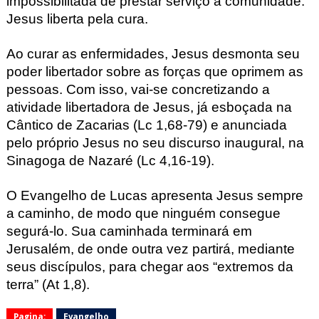
im
possibilitada de prestar serviço à comunidade.
Jesus liberta pela cura.
Ao curar as enfermidades, Jesus desmonta
seu
poder libertador sobre as forças que oprimem as
pessoas. Com isso,
vai-se concretizando a
atividade libertadora de Jesus, já e
sboçada na
Cântico de Zacarias (Lc
1,68
-79) e anunciada
pelo próprio Jesus no seu discu
rso inaugural, na
Sinagoga de
Na
zaré (Lc
4,1
6-19).
O Evangelho de Lucas apresenta Jesus sempre
a caminho, de modo que ningu
ém consegue
segurá-lo. Sua caminhada terminará em
Jerusalém
, de onde outra vez partirá, mediante
seus discípulos, para chegar aos “extremo
s da
terra” (At 1,8).
Pagina:
Evangelho