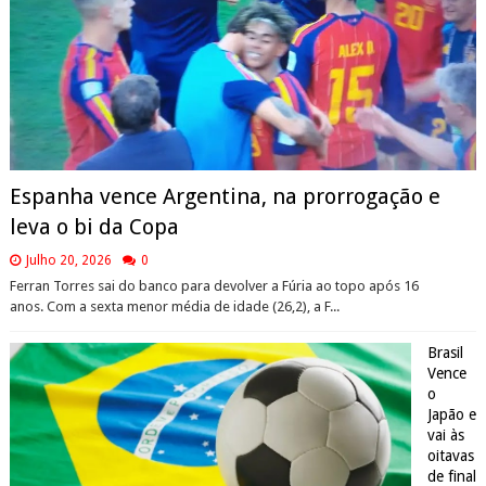
Espanha vence Argentina, na prorrogação e
leva o bi da Copa
Julho 20, 2026
0
Ferran Torres sai do banco para devolver a Fúria ao topo após 16
anos. Com a sexta menor média de idade (26,2), a F...
Brasil
Vence
o
Japão e
vai às
oitavas
de final