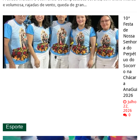
e volumosa, rajadas de vento, queda de gran...
10ª
Festa
de
Nossa
Senhor
a do
Perpét
uo do
Socorr
o na
Chácar
a
AnaGui
2026
Julho
22,
2026
0
Esporte