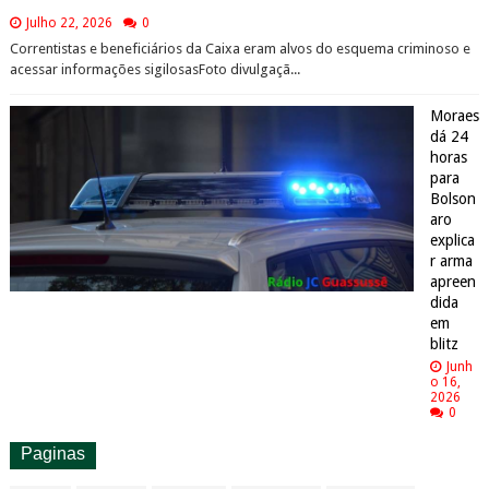
Julho 22, 2026
0
Correntistas e beneficiários da Caixa eram alvos do esquema criminoso e
acessar informações sigilosasFoto divulgaçã...
Moraes
dá 24
horas
para
Bolson
aro
explica
r arma
apreen
dida
em
blitz
Junh
o 16,
2026
0
Paginas