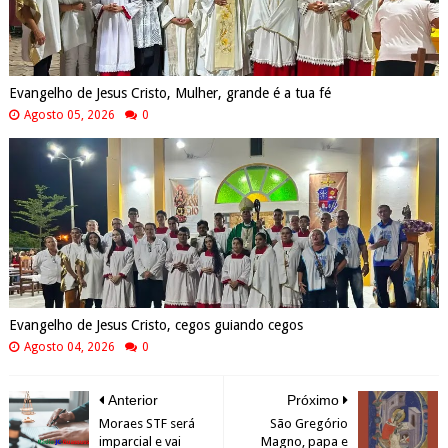
Evangelho de Jesus Cristo, Mulher, grande é a tua fé
Agosto 05, 2026
0
Evangelho de Jesus Cristo, cegos guiando cegos
Agosto 04, 2026
0
Anterior
Próximo
Moraes STF será
São Gregório
imparcial e vai
Magno, papa e