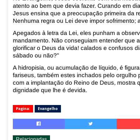
atento ao bem que devia fazer. Curando em dia
Jesus
ensina que a preocupação primeira da rel
Nenhuma regra ou Lei deve impor sofrimento
; 
Apegados à letra da Lei, eles punham a obser
mandamento. Não conseguiam entender que a
glorifi
car o Deus da vida!
calados
e confusos di
sábado ou não?”
A hidropisia, ou acumulação de líquido, é figur
fariseus, também este
s inchados pelo orgulho 
com a implantação do Reino de Deus,
mostra 
dignidade que lhe é devida.
Pagina:
Evangelho
Relacionadas