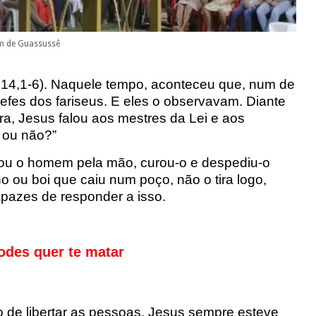
m de Guassussê
14,1-6). Naquele tempo
, aconteceu que, num de
fes dos fariseus. E eles o obse
rvavam. Diante
ra
, Jesus falou aos mestres da Lei e aos
o ou não?
”
omou o homem
pela mão, curou-o e des
pediu-o
o ou boi que caiu num poço, não o tira logo,
apazes de respond
er a isso.
odes quer te matar
o de
libertar as pessoas.
Jesus sempre esteve