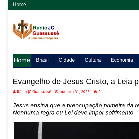
Home
Home
Brasil
Cidade
Cultura
Economia
Evangelho de Jesus Cristo, a Leia 
Rádio JC Guassussê
outubro 31, 2025
0
Jesus ensina que a preocupação primeira da rel
Nenhuma regra ou Lei deve impor sofrimento