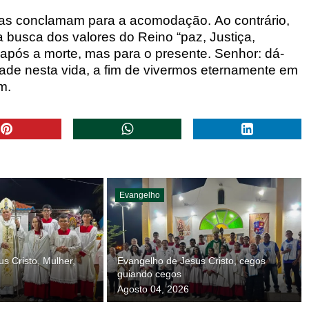
nças conclamam para a acomodação.
Ao contrário,
a busca dos valores
do Reino “paz, Justiça,
após a morte, mas para o presente.
Senhor: dá-
e nesta vida, a fim de viver
mos eternamente em
m
.
Evangelho
s Cristo, Mulher,
Evangelho de Jesus Cristo, cegos
guiando cegos
Agosto 04, 2026