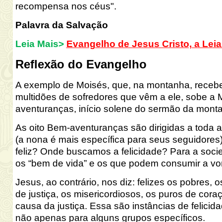
recompensa nos céus".
Palavra da Salvação
Leia Mais>
Evangelho de Jesus Cristo, a Leia
Reflexão do Evangelho
A exemplo de Moisés, que, na montanha, recebe
multidões
de sofredores que vêm a ele, sobe a
aventuranças
, in
ício solene do sermão da mont
As oito Bem-aventuranças são dirigidas a toda a
(a nona é
mais específica para seus seguidores
feliz? Onde buscamos a felicidade?
Para a soci
os “bem de vida”
e os que podem consumir a
vo
Jesus, ao contrário, nos diz: felizes
os pobres, o
de justiça, os misericordiosos, os puros de
coraç
causa da
justiça. Essa são instâncias de felici
não apenas para alguns
grupos
específicos
.