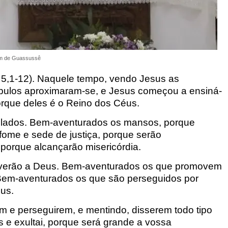
m de Guassussê
5,1-12).
N
aquele tempo, vendo Jesus as
ípulos aproximaram-se, e Jesus começou a ensiná-
orque deles é o Reino dos Céus.
olados.
B
em-aventurados os mansos, porque
fome e sede de justiça, porque serão
 porque alcançarão misericórdia.
 verão a Deus. Bem-aventurados os que promovem
Bem-aventurados os que são perseguidos por
éus.
m e perseguirem, e mentindo, disserem todo tipo
s e exultai, porque será grande a vossa