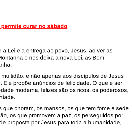
 permite curar no sábado
 a Lei e a
entrega ao povo, Jesus, ao ver as
Montanha
e nos deixa a nova Lei, as
Bem-
anha.
 multidão
, e não apenas aos discípulos de Jesus
).
Ele propõe anúncios de felicidade. O que é ser
edade moderna, felizes são os ricos
, os poderosos,
ntade.
s que choram, os mansos, os que tem fome
e sede
ão, os que promovem a paz, os perseguidos por
dade proposta
por Jesus para toda a humanidade,