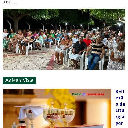
para o...
As Mais Vista
Refl
exã
o da
Litu
rgia
par