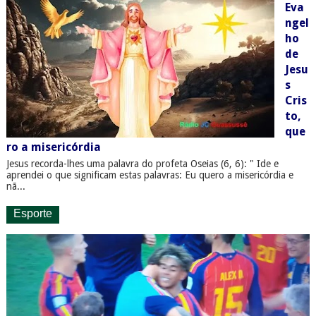
Eva
ngel
ho
de
Jesu
s
Cris
to,
que
ro a misericórdia
Jesus recorda-lhes uma palavra do profeta Oseias (6, 6): " Ide e
aprendei o que significam estas palavras: Eu quero a misericórdia e
nã...
Esporte