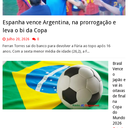
Espanha vence Argentina, na prorrogação e
leva o bi da Copa
Julho 20, 2026
0
Ferran Torres sai do banco para devolver a Fúria ao topo após 16
anos. Com a sexta menor média de idade (26,2), a F...
Brasil
Vence
o
Japão e
vai às
oitavas
de final
na
Copa
do
Mundo
2026