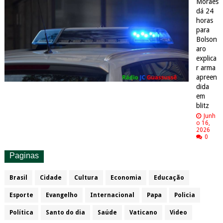
Moraes
dá 24
horas
para
Bolson
aro
explica
r arma
apreen
dida
em
blitz
Junh
o 16,
2026
0
Paginas
Brasil
Cidade
Cultura
Economia
Educação
Esporte
Evangelho
Internacional
Papa
Policia
Política
Santo do dia
Saúde
Vaticano
Video