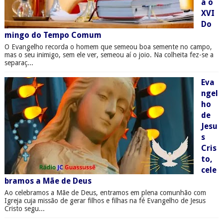
a o
XVI
Do
mingo do Tempo Comum
O Evangelho recorda o homem que semeou boa semente no campo,
mas o seu inimigo, sem ele ver, semeou aí o joio. Na colheita fez-se a
separaç...
Eva
ngel
ho
de
Jesu
s
Cris
to,
cele
bramos a Mãe de Deus
Ao celebramos a Mãe de Deus, entramos em plena comunhão com
Igreja cuja missão de gerar filhos e filhas na fé Evangelho de Jesus
Cristo segu...