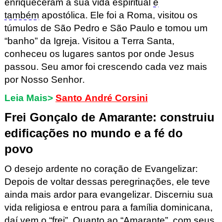
enriqueceram a sua vida espiritual
e
também
apostólica. Ele foi a Roma, visitou os
túmulos de São Pedro e São Paulo e tomou um
“banho” da Igreja. Visitou a Terra Santa,
conheceu os lugares santos por onde Jesus
passou. Seu amor foi crescendo cada vez mais
por Nosso Senhor.
Leia Mais>
Santo André Corsini
Frei Gonçalo de Amarante: construiu
edificações no mundo e a fé do
povo
O desejo ardente no coração de Evangelizar:
Depois de voltar dessas peregrinações, ele teve
ainda mais ardor para evangelizar. Discerniu sua
vida religiosa e entrou para a família dominicana,
daí vem o “frei”. Quanto ao “Amarante”, com seus