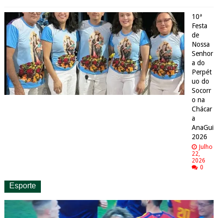
10ª
Festa
de
Nossa
Senhor
a do
Perpét
uo do
Socorr
o na
Chácar
a
AnaGui
2026
Julho
22,
2026
0
Esporte