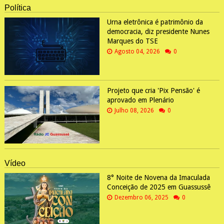
Política
Urna eletrônica é patrimônio da
democracia, diz presidente Nunes
Marques do TSE
Agosto 04, 2026
0
Projeto que cria 'Pix Pensão' é
aprovado em Plenário
Julho 08, 2026
0
Vídeo
8° Noite de Novena da Imaculada
Conceição de 2025 em Guassussê
Dezembro 06, 2025
0