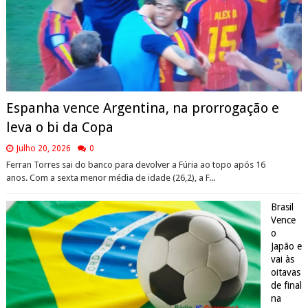
Espanha vence Argentina, na prorrogação e
leva o bi da Copa
Julho 20, 2026
0
Ferran Torres sai do banco para devolver a Fúria ao topo após 16
anos. Com a sexta menor média de idade (26,2), a F...
Brasil
Vence
o
Japão e
vai às
oitavas
de final
na