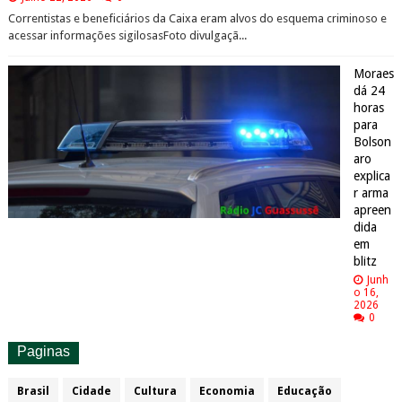
Correntistas e beneficiários da Caixa eram alvos do esquema criminoso e
acessar informações sigilosasFoto divulgaçã...
Moraes
dá 24
horas
para
Bolson
aro
explica
r arma
apreen
dida
em
blitz
Junh
o 16,
2026
0
Paginas
Brasil
Cidade
Cultura
Economia
Educação