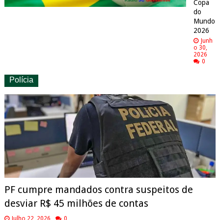
Copa
do
Mundo
2026
Junh
o 30,
2026
0
Polícia
PF cumpre mandados contra suspeitos de
desviar R$ 45 milhões de contas
Julho 22, 2026
0