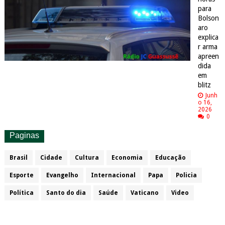
para
Bolson
aro
explica
r arma
apreen
dida
em
blitz
Junh
o 16,
2026
0
Paginas
Brasil
Cidade
Cultura
Economia
Educação
Esporte
Evangelho
Internacional
Papa
Policia
Política
Santo do dia
Saúde
Vaticano
Video