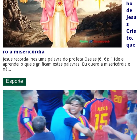
ho
de
Jesu
s
Cris
to,
que
ro a misericórdia
Jesus recorda-lhes uma palavra do profeta Oseias (6, 6): " Ide e
aprendei o que significam estas palavras: Eu quero a misericórdia e
nã...
Esporte