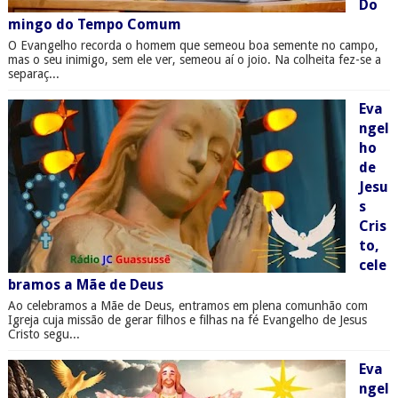
Do
mingo do Tempo Comum
O Evangelho recorda o homem que semeou boa semente no campo,
mas o seu inimigo, sem ele ver, semeou aí o joio. Na colheita fez-se a
separaç...
Eva
ngel
ho
de
Jesu
s
Cris
to,
cele
bramos a Mãe de Deus
Ao celebramos a Mãe de Deus, entramos em plena comunhão com
Igreja cuja missão de gerar filhos e filhas na fé Evangelho de Jesus
Cristo segu...
Eva
ngel