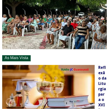
As Mais Vista
Refl
exã
o da
Litu
rgia
par
a o
XVI