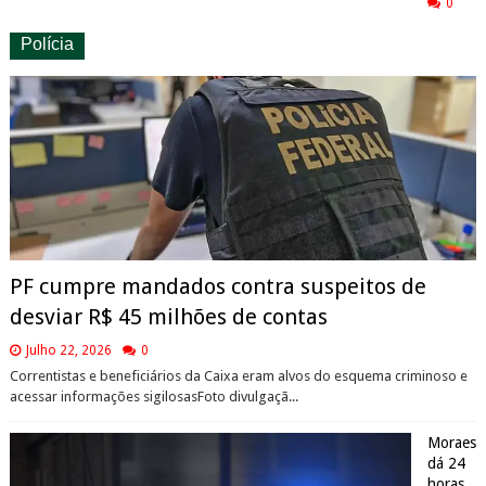
0
Polícia
PF cumpre mandados contra suspeitos de
desviar R$ 45 milhões de contas
Julho 22, 2026
0
Correntistas e beneficiários da Caixa eram alvos do esquema criminoso e
acessar informações sigilosasFoto divulgaçã...
Moraes
dá 24
horas