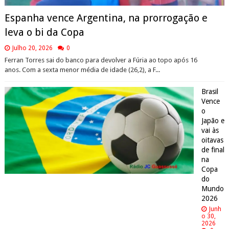
Espanha vence Argentina, na prorrogação e
leva o bi da Copa
Julho 20, 2026
0
Ferran Torres sai do banco para devolver a Fúria ao topo após 16
anos. Com a sexta menor média de idade (26,2), a F...
Brasil
Vence
o
Japão e
vai às
oitavas
de final
na
Copa
do
Mundo
2026
Junh
o 30,
2026